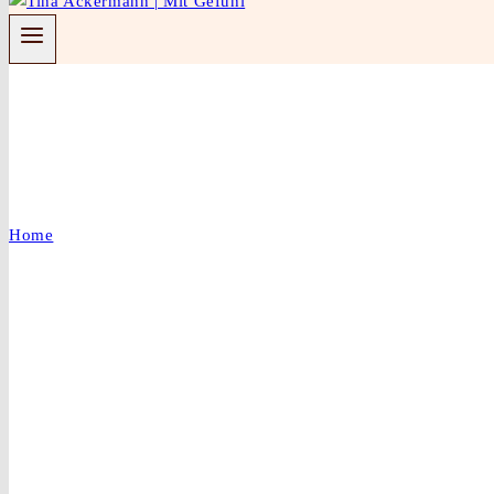
Galleries
Home
/
Galleries